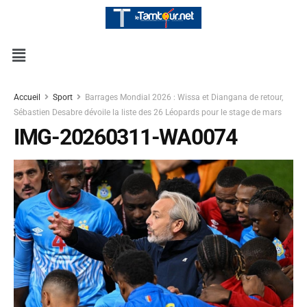
Accueil
Sport
Barrages Mondial 2026 : Wissa et Diangana de retour,
Sébastien Desabre dévoile la liste des 26 Léopards pour le stage de mars
IMG-20260311-WA0074