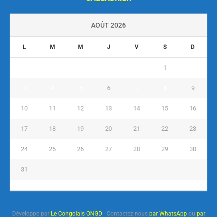
AOÛT 2026
L
M
M
J
V
S
D
1
2
3
4
5
6
7
8
9
10
11
12
13
14
15
16
17
18
19
20
21
22
23
24
25
26
27
28
29
30
31
« Juil
Développé par
Le Congolais ONGD
- Contactez-nous
par WhatsApp
ou
par