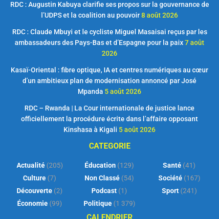
RDC : Augustin Kabuya clarifie ses propos sur la gouvernance de
l’UDPS et la coalition au pouvoir
8 août 2026
RDC : Claude Mbuyi et le cycliste Miguel Masaisai reçus par les
ambassadeurs des Pays-Bas et d’Espagne pour la paix
7 août
2026
Kasaï-Oriental : fibre optique, IA et centres numériques au cœur
d’un ambitieux plan de modernisation annoncé par José
Mpanda
5 août 2026
RDC – Rwanda | La Cour internationale de justice lance
officiellement la procédure écrite dans l’affaire opposant
Kinshasa à Kigali
5 août 2026
CATEGORIE
Actualité
(205)
Éducation
(129)
Santé
(41)
Culture
(7)
Non Classé
(54)
Société
(167)
Découverte
(2)
Podcast
(1)
Sport
(241)
Économie
(99)
Politique
(1 379)
CALENDRIER