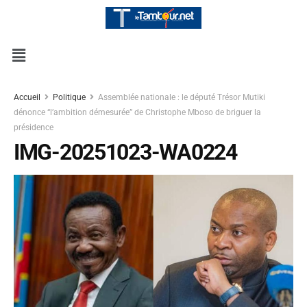
Accueil
Politique
Assemblée nationale : le député Trésor Mutiki
dénonce “l’ambition démesurée” de Christophe Mboso de briguer la
présidence
IMG-20251023-WA0224