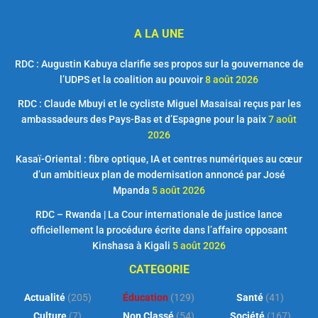
A LA UNE
RDC : Augustin Kabuya clarifie ses propos sur la gouvernance de
l’UDPS et la coalition au pouvoir
8 août 2026
RDC : Claude Mbuyi et le cycliste Miguel Masaisai reçus par les
ambassadeurs des Pays-Bas et d’Espagne pour la paix
7 août
2026
Kasaï-Oriental : fibre optique, IA et centres numériques au cœur
d’un ambitieux plan de modernisation annoncé par José
Mpanda
5 août 2026
RDC – Rwanda | La Cour internationale de justice lance
officiellement la procédure écrite dans l’affaire opposant
Kinshasa à Kigali
5 août 2026
CATEGORIE
Actualité
(205)
Éducation
(129)
Santé
(41)
Culture
(7)
Non Classé
(54)
Société
(167)