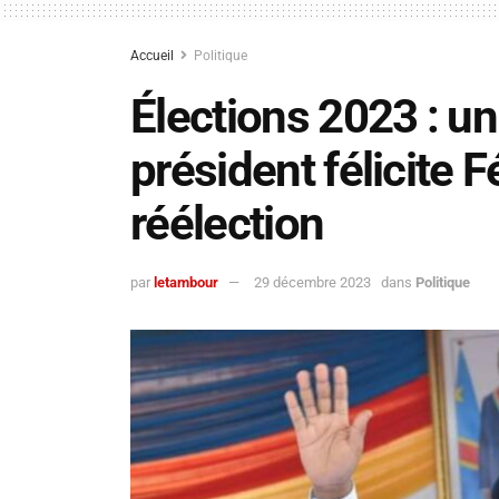
Accueil
Politique
Élections 2023 : un
président félicite 
réélection
par
letambour
29 décembre 2023
dans
Politique