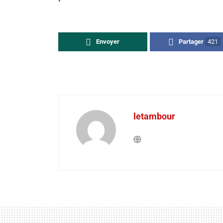
Envoyer
Partager
421
letambour