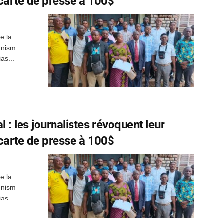
a carte de presse à 100$
e la
éunism
as...
 : les journalistes révoquent leur
a carte de presse à 100$
e la
éunism
as...