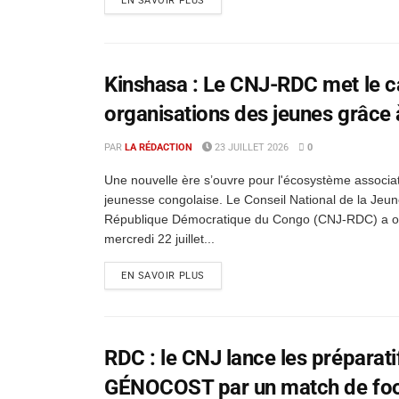
EN SAVOIR PLUS
Kinshasa : Le CNJ-RDC met le ca
organisations des jeunes grâce
PAR
LA RÉDACTION
23 JUILLET 2026
0
Une nouvelle ère s’ouvre pour l'écosystème associati
jeunesse congolaise. Le Conseil National de la Jeun
République Démocratique du Congo (CNJ-RDC) a ou
mercredi 22 juillet...
EN SAVOIR PLUS
RDC : le CNJ lance les prépara
GÉNOCOST par un match de footb