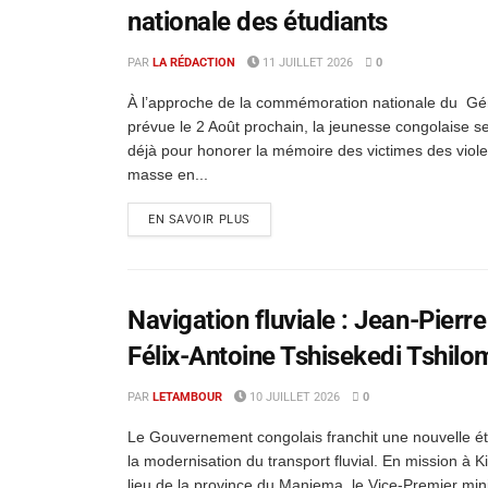
nationale des étudiants
PAR
LA RÉDACTION
11 JUILLET 2026
0
À l’approche de la commémoration nationale du G
prévue le 2 Août prochain, la jeunesse congolaise s
déjà pour honorer la mémoire des victimes des viol
masse en...
EN SAVOIR PLUS
Navigation fluviale : Jean-Pierr
Félix-Antoine Tshisekedi Tshilo
PAR
LETAMBOUR
10 JUILLET 2026
0
Le Gouvernement congolais franchit une nouvelle é
la modernisation du transport fluvial. En mission à K
lieu de la province du Maniema, le Vice-Premier mini