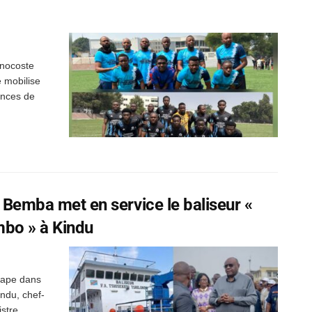
énocoste
e mobilise
ences de
e Bemba met en service le baliseur «
mbo » à Kindu
tape dans
indu, chef-
stre,