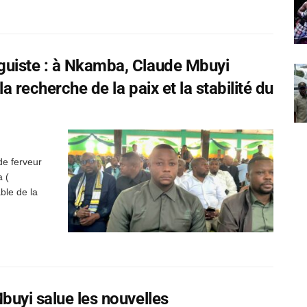
guiste : à Nkamba, Claude Mbuyi
a recherche de la paix et la stabilité du
de ferveur
a (
ble de la
buyi salue les nouvelles