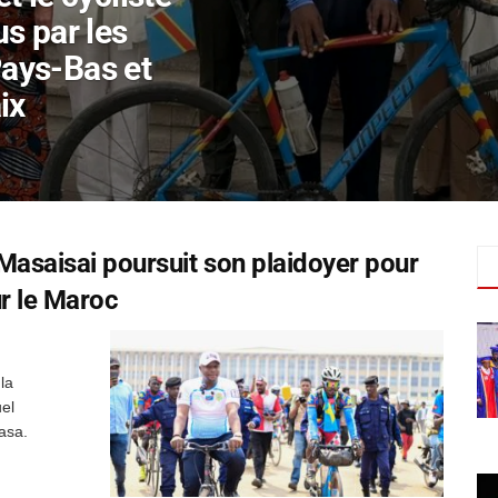
s par les
ays-Bas et
ix
 Masaisai poursuit son plaidoyer pour
ur le Maroc
la
el
asa.