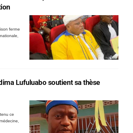
tion
rison ferme
nationale,
ima Lufuluabo soutient sa thèse
utenu ce
 médecine,