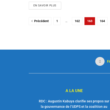
EN SAVOIR PLUS
Précédent
1
…
162
163
164
F
A LA UNE
RDC : Augustin Kabuya clarifie ses propos sur
la gouvernance de l’UDPS et la coalition au