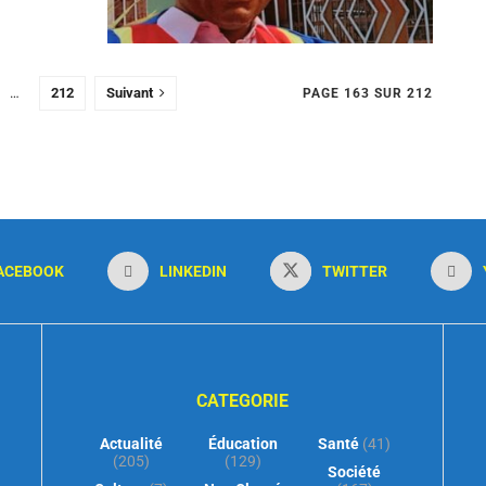
…
212
Suivant
PAGE 163 SUR 212
ACEBOOK
LINKEDIN
TWITTER
CATEGORIE
Actualité
Éducation
Santé
(41)
(205)
(129)
Société