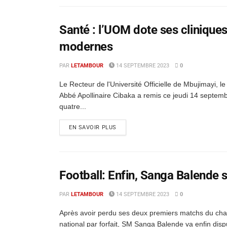
Santé : l’UOM dote ses clinique
modernes
PAR
LETAMBOUR
14 SEPTEMBRE 2023
0
Le Recteur de l'Université Officielle de Mbujimayi, l
Abbé Apollinaire Cibaka a remis ce jeudi 14 septem
quatre...
EN SAVOIR PLUS
Football: Enfin, Sanga Balende 
PAR
LETAMBOUR
14 SEPTEMBRE 2023
0
Après avoir perdu ses deux premiers matchs du ch
national par forfait, SM Sanga Balende va enfin dis