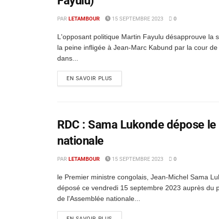
Fayulu)
PAR
LETAMBOUR
15 SEPTEMBRE 2023
0
L'opposant politique Martin Fayulu désapprouve la s
la peine infligée à Jean-Marc Kabund par la cour de
dans...
EN SAVOIR PLUS
RDC : Sama Lukonde dépose le 
nationale
PAR
LETAMBOUR
15 SEPTEMBRE 2023
0
le Premier ministre congolais, Jean-Michel Sama L
déposé ce vendredi 15 septembre 2023 auprès du p
de l'Assemblée nationale...
EN SAVOIR PLUS