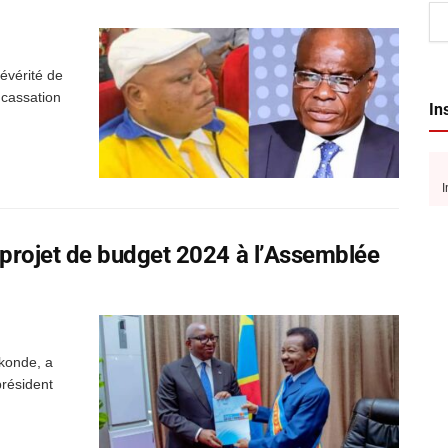
évérité de
 cassation
In
I
projet de budget 2024 à l’Assemblée
ukonde, a
résident