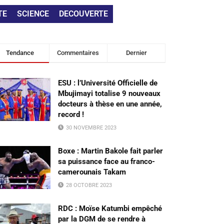
TE
SCIENCE
DECOUVERTE
Tendance
Commentaires
Dernier
ESU : l’Université Officielle de
Mbujimayi totalise 9 nouveaux
docteurs à thèse en une année,
record !
30 NOVEMBRE 2023
Boxe : Martin Bakole fait parler
sa puissance face au franco-
camerounais Takam
28 OCTOBRE 2023
RDC : Moïse Katumbi empêché
par la DGM de se rendre à