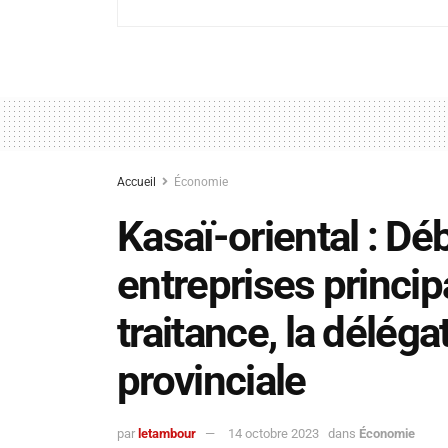
Accueil
Économie
Kasaï-oriental : Dé
entreprises princip
traitance, la déléga
provinciale
par
letambour
14 octobre 2023
dans
Économie