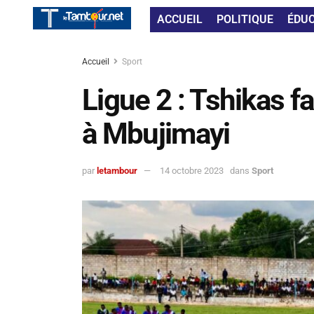
ACCUEIL
POLITIQUE
ÉDU
Accueil
Sport
Ligue 2 : Tshikas f
à Mbujimayi
par
letambour
14 octobre 2023
dans
Sport