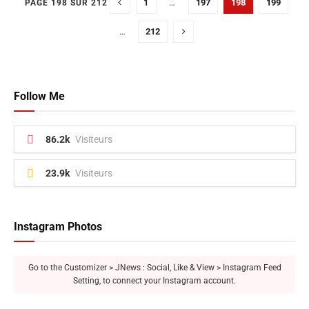
1
…
197
198
199
PAGE 198 SUR 212
…
212
Follow Me
86.2k
Visiteurs
23.9k
Visiteurs
Instagram Photos
Go to the Customizer > JNews : Social, Like & View > Instagram Feed
Setting, to connect your Instagram account.