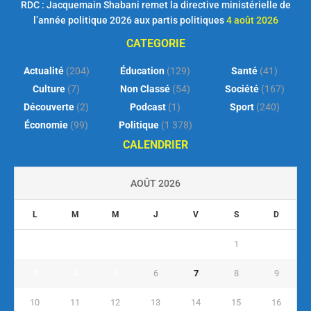
RDC : Jacquemain Shabani remet la directive ministérielle de
l’année politique 2026 aux partis politiques
4 août 2026
CATEGORIE
Actualité
(204)
Éducation
(129)
Santé
(41)
Culture
(7)
Non Classé
(54)
Société
(167)
Découverte
(2)
Podcast
(1)
Sport
(240)
Économie
(99)
Politique
(1 378)
CALENDRIER
AOÛT 2026
L
M
M
J
V
S
D
1
2
3
4
5
6
7
8
9
10
11
12
13
14
15
16