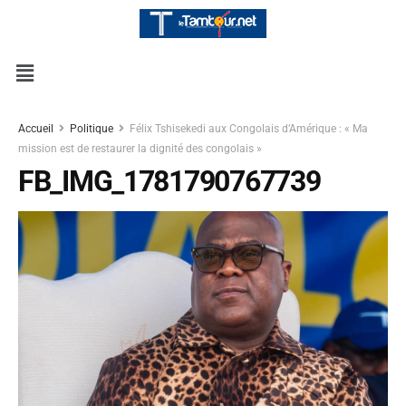
Accueil
Politique
Félix Tshisekedi aux Congolais d’Amérique : « Ma
mission est de restaurer la dignité des congolais »
FB_IMG_1781790767739