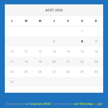
AOÛT 2026
L
M
M
J
V
S
D
1
2
3
4
5
6
7
8
9
10
11
12
13
14
15
16
17
18
19
20
21
22
23
24
25
26
27
28
29
30
31
« Juil
Développé par
Le Congolais ONGD
- Contactez-nous
par WhatsApp
ou
par