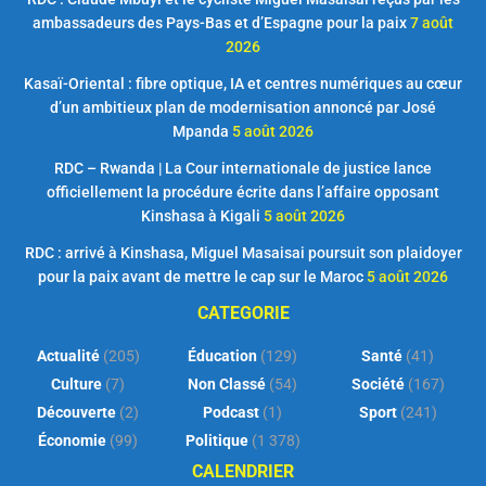
ambassadeurs des Pays-Bas et d’Espagne pour la paix
7 août
2026
Kasaï-Oriental : fibre optique, IA et centres numériques au cœur
d’un ambitieux plan de modernisation annoncé par José
Mpanda
5 août 2026
RDC – Rwanda | La Cour internationale de justice lance
officiellement la procédure écrite dans l’affaire opposant
Kinshasa à Kigali
5 août 2026
RDC : arrivé à Kinshasa, Miguel Masaisai poursuit son plaidoyer
pour la paix avant de mettre le cap sur le Maroc
5 août 2026
CATEGORIE
Actualité
(205)
Éducation
(129)
Santé
(41)
Culture
(7)
Non Classé
(54)
Société
(167)
Découverte
(2)
Podcast
(1)
Sport
(241)
Économie
(99)
Politique
(1 378)
CALENDRIER