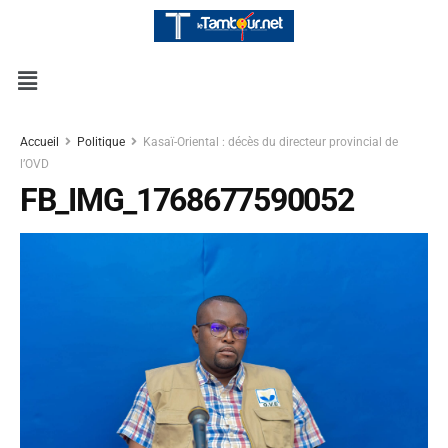
Accueil
Politique
Kasaï-Oriental : décès du directeur provincial de
l’OVD
FB_IMG_1768677590052