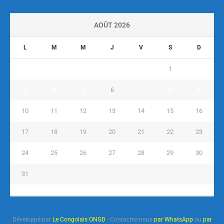
AOÛT 2026
L
M
M
J
V
S
D
1
2
3
4
5
6
7
8
9
10
11
12
13
14
15
16
17
18
19
20
21
22
23
24
25
26
27
28
29
30
31
« Juil
Développé par
Le Congolais ONGD
- Contactez-nous
par WhatsApp
ou
par