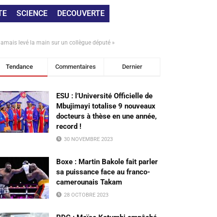
TE
SCIENCE
DECOUVERTE
 jamais levé la main sur un collègue député »
Tendance
Commentaires
Dernier
ESU : l’Université Officielle de
Mbujimayi totalise 9 nouveaux
docteurs à thèse en une année,
record !
30 NOVEMBRE 2023
Boxe : Martin Bakole fait parler
sa puissance face au franco-
camerounais Takam
28 OCTOBRE 2023