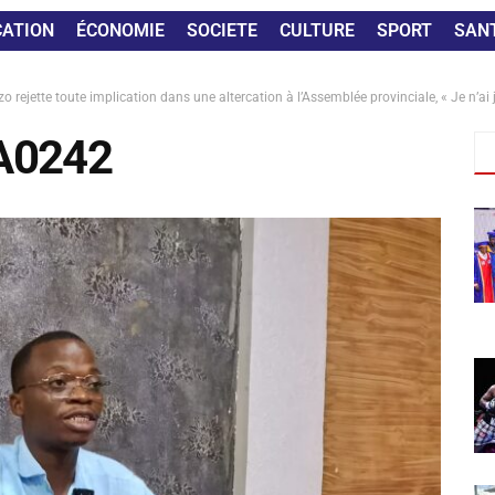
CATION
ÉCONOMIE
SOCIETE
CULTURE
SPORT
SAN
 rejette toute implication dans une altercation à l’Assemblée provinciale, « Je n’ai
A0242