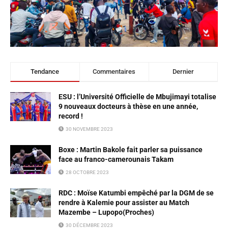
Tendance
Commentaires
Dernier
ESU : l’Université Officielle de Mbujimayi totalise
9 nouveaux docteurs à thèse en une année,
record !
30 NOVEMBRE 2023
Boxe : Martin Bakole fait parler sa puissance
face au franco-camerounais Takam
28 OCTOBRE 2023
RDC : Moïse Katumbi empêché par la DGM de se
rendre à Kalemie pour assister au Match
Mazembe – Lupopo(Proches)
30 DÉCEMBRE 2023