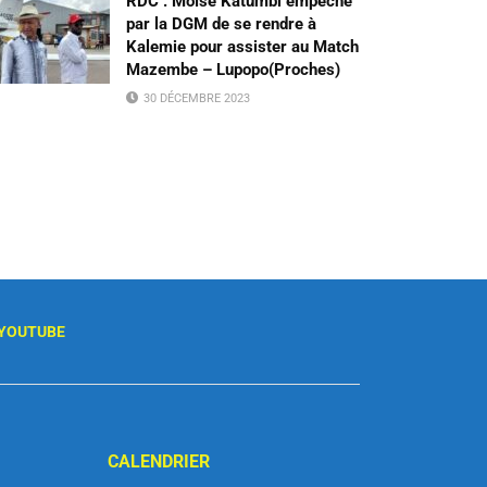
RDC : Moïse Katumbi empêché
par la DGM de se rendre à
Kalemie pour assister au Match
Mazembe – Lupopo(Proches)
30 DÉCEMBRE 2023
YOUTUBE
CALENDRIER