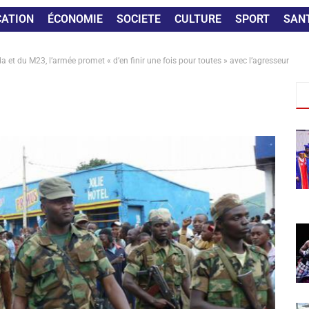
CATION
ÉCONOMIE
SOCIETE
CULTURE
SPORT
SAN
 et du M23, l’armée promet « d’en finir une fois pour toutes » avec l’agresseur