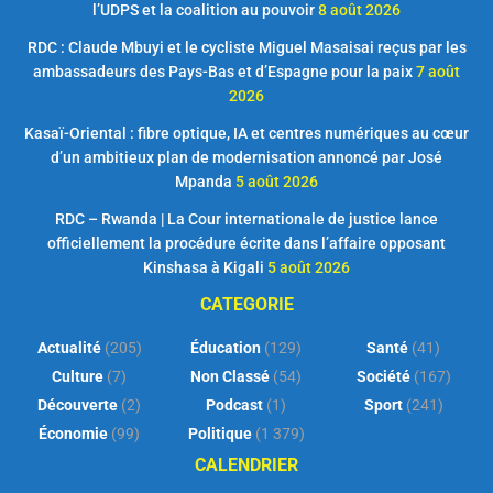
l’UDPS et la coalition au pouvoir
8 août 2026
RDC : Claude Mbuyi et le cycliste Miguel Masaisai reçus par les
ambassadeurs des Pays-Bas et d’Espagne pour la paix
7 août
2026
Kasaï-Oriental : fibre optique, IA et centres numériques au cœur
d’un ambitieux plan de modernisation annoncé par José
Mpanda
5 août 2026
RDC – Rwanda | La Cour internationale de justice lance
officiellement la procédure écrite dans l’affaire opposant
Kinshasa à Kigali
5 août 2026
CATEGORIE
Actualité
(205)
Éducation
(129)
Santé
(41)
Culture
(7)
Non Classé
(54)
Société
(167)
Découverte
(2)
Podcast
(1)
Sport
(241)
Économie
(99)
Politique
(1 379)
CALENDRIER