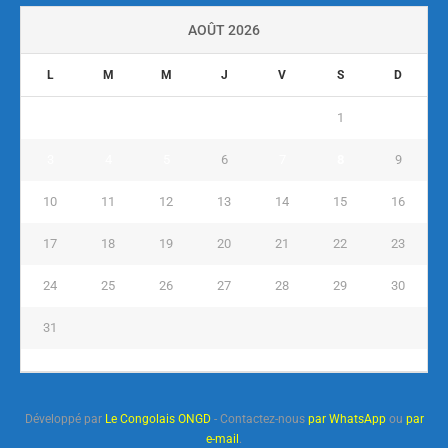
AOÛT 2026
L
M
M
J
V
S
D
1
2
3
4
5
6
7
8
9
10
11
12
13
14
15
16
17
18
19
20
21
22
23
24
25
26
27
28
29
30
31
« Juil
Développé par
Le Congolais ONGD
- Contactez-nous
par WhatsApp
ou
par
e-mail
.