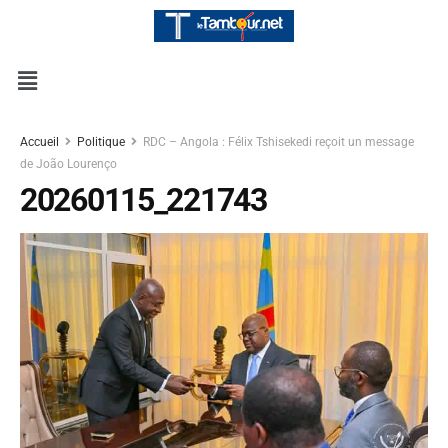
Accueil
Politique
RDC – Angola : Félix Tshisekedi reçoit un message
de João Lourenço
20260115_221743