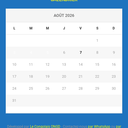
AOÛT 2026
L
M
M
J
V
S
D
1
2
3
4
5
6
7
8
9
10
11
12
13
14
15
16
17
18
19
20
21
22
23
24
25
26
27
28
29
30
31
« Juil
Développé par
Le Congolais ONGD
- Contactez-nous
par WhatsApp
ou
par