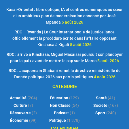
Kasaï-Oriental : fibre optique, IA et centres numériques au cœur
d’un ambitieux plan de modernisation annoncé par José
Mpanda
5 août 2026
RDC – Rwanda | La Cour internationale de justice lance
officiellement la procédure écrite dans l’affaire opposant
Kinshasa à Kigali
5 août 2026
RDC : arrivé à Kinshasa, Miguel Masaisai poursuit son plaidoyer
pour la paix avant de mettre le cap sur le Maroc
5 août 2026
RDC : Jacquemain Shabani remet la directive ministérielle de
l’année politique 2026 aux partis politiques
4 août 2026
CATEGORIE
Actualité
(204)
Éducation
(129)
Santé
(41)
Culture
(7)
Non Classé
(54)
Société
(167)
Découverte
(2)
Podcast
(1)
Sport
(240)
Économie
(99)
Politique
(1 378)
CALENDRIER