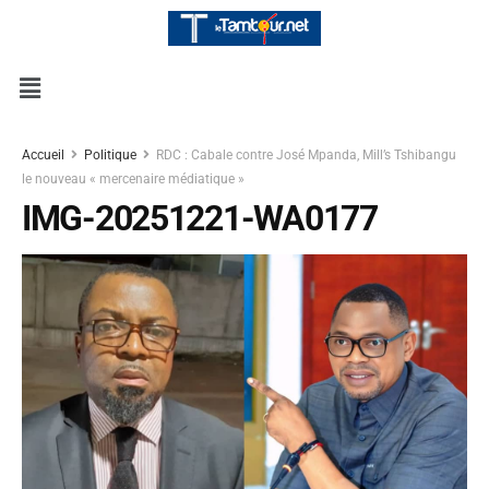
Accueil
Politique
RDC : Cabale contre José Mpanda, Mill’s Tshibangu
le nouveau « mercenaire médiatique »
IMG-20251221-WA0177