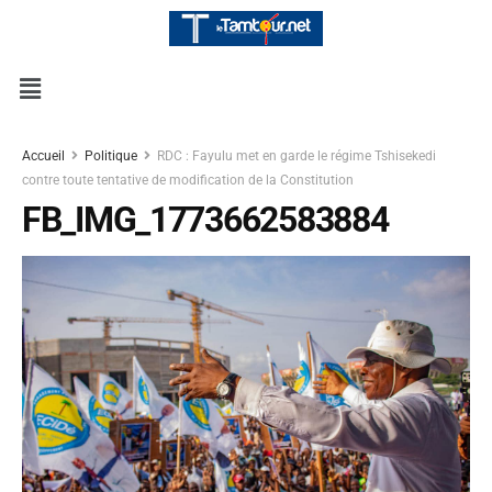
Accueil
Politique
RDC : Fayulu met en garde le régime Tshisekedi
contre toute tentative de modification de la Constitution
FB_IMG_1773662583884