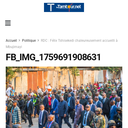
Accueil
Politique
RDC : Félix Tshisekedi chaleureusement accueilli à
Mbujimayi
FB_IMG_1759691908631