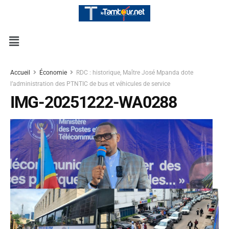
Accueil
Économie
RDC : historique, Maître José Mpanda dote
l’administration des PTNTIC de bus et véhicules de service
IMG-20251222-WA0288