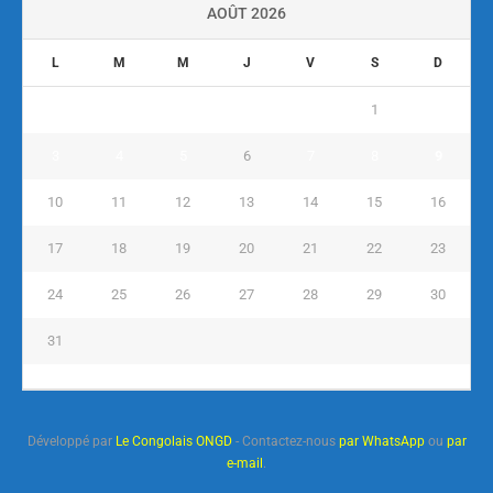
AOÛT 2026
L
M
M
J
V
S
D
1
2
3
4
5
6
7
8
9
10
11
12
13
14
15
16
17
18
19
20
21
22
23
24
25
26
27
28
29
30
31
« Juil
Développé par
Le Congolais ONGD
- Contactez-nous
par WhatsApp
ou
par
e-mail
.