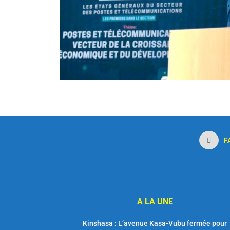
F
A LA UNE
Kinshasa : L’avenue Kasa-Vubu fermée pour