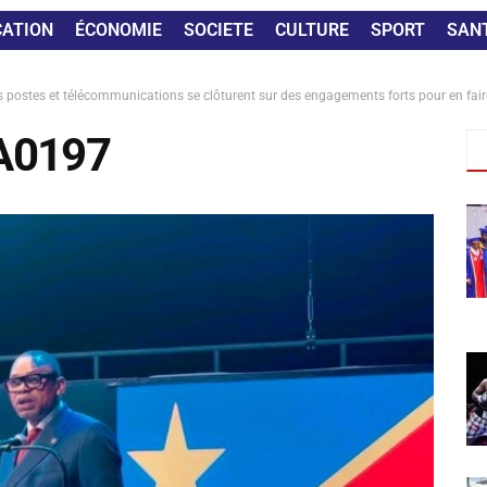
CATION
ÉCONOMIE
SOCIETE
CULTURE
SPORT
SAN
es postes et télécommunications se clôturent sur des engagements forts pour en fai
A0197