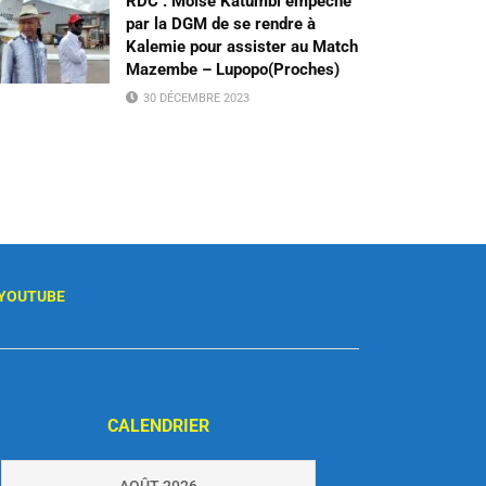
RDC : Moïse Katumbi empêché
par la DGM de se rendre à
Kalemie pour assister au Match
Mazembe – Lupopo(Proches)
30 DÉCEMBRE 2023
YOUTUBE
CALENDRIER
AOÛT 2026