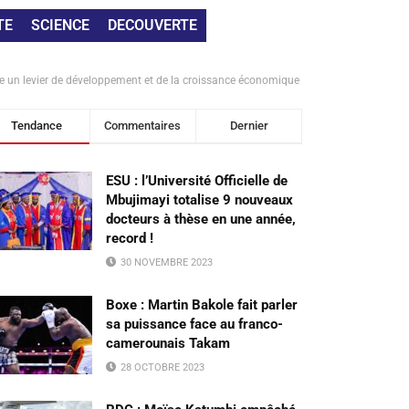
TE
SCIENCE
DECOUVERTE
re un levier de développement et de la croissance économique
Tendance
Commentaires
Dernier
ESU : l’Université Officielle de
Mbujimayi totalise 9 nouveaux
docteurs à thèse en une année,
record !
30 NOVEMBRE 2023
Boxe : Martin Bakole fait parler
sa puissance face au franco-
camerounais Takam
28 OCTOBRE 2023