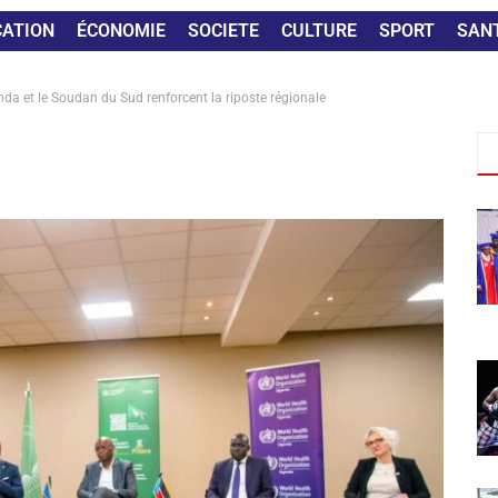
CATION
ÉCONOMIE
SOCIETE
CULTURE
SPORT
SAN
anda et le Soudan du Sud renforcent la riposte régionale