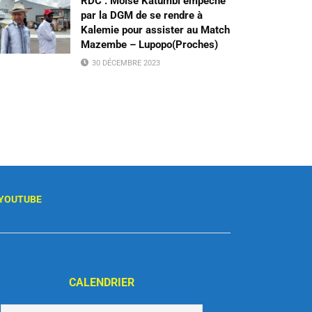
RDC : Moïse Katumbi empêché
par la DGM de se rendre à
Kalemie pour assister au Match
Mazembe – Lupopo(Proches)
30 DÉCEMBRE 2023
YOUTUBE
CALENDRIER