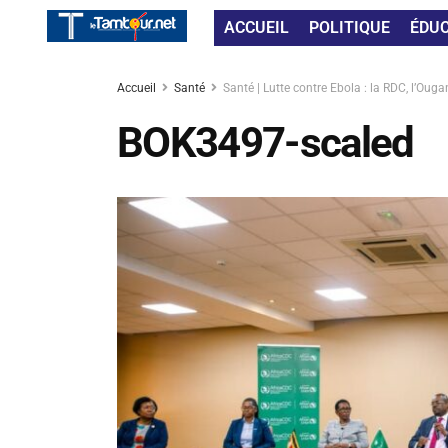
ACCUEIL
POLITIQUE
ÉDU
Accueil
Santé
Santé | Lutte contre Ebola : la RDC, l’Oug
BOK3497-scaled