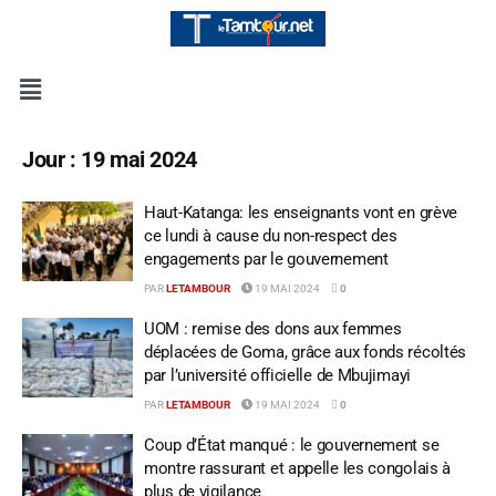
Jour :
19 mai 2024
Haut-Katanga: les enseignants vont en grève
ce lundi à cause du non-respect des
engagements par le gouvernement
PAR
LETAMBOUR
19 MAI 2024
0
UOM : remise des dons aux femmes
déplacées de Goma, grâce aux fonds récoltés
par l’université officielle de Mbujimayi
PAR
LETAMBOUR
19 MAI 2024
0
Coup d’État manqué : le gouvernement se
montre rassurant et appelle les congolais à
plus de vigilance