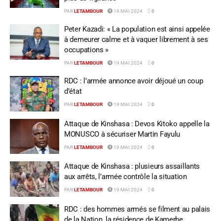
PAR
LETAMBOUR
19 MAI 2024
0
Peter Kazadi: « La population est ainsi appelée
à demeurer calme et à vaquer librement à ses
occupations »
PAR
LETAMBOUR
19 MAI 2024
0
RDC : l’armée annonce avoir déjoué un coup
d’état
PAR
LETAMBOUR
19 MAI 2024
0
Attaque de Kinshasa : Devos Kitoko appelle la
MONUSCO à sécuriser Martin Fayulu
PAR
LETAMBOUR
19 MAI 2024
0
Attaque de Kinshasa : plusieurs assaillants
aux arrêts, l’armée contrôle la situation
PAR
LETAMBOUR
19 MAI 2024
0
RDC : des hommes armés se filment au palais
de la Nation, la résidence de Kamerhe