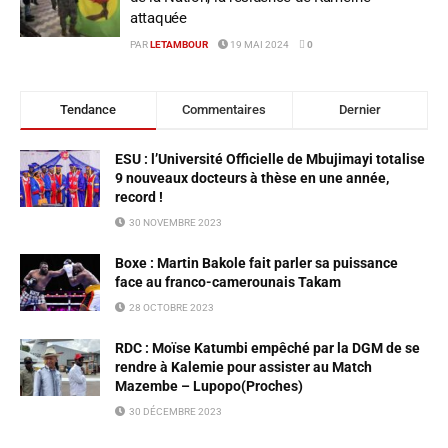
attaquée
PAR
LETAMBOUR
19 MAI 2024
0
Tendance
Commentaires
Dernier
ESU : l’Université Officielle de Mbujimayi totalise
9 nouveaux docteurs à thèse en une année,
record !
30 NOVEMBRE 2023
Boxe : Martin Bakole fait parler sa puissance
face au franco-camerounais Takam
28 OCTOBRE 2023
RDC : Moïse Katumbi empêché par la DGM de se
rendre à Kalemie pour assister au Match
Mazembe – Lupopo(Proches)
30 DÉCEMBRE 2023