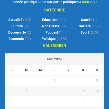
l’année politique 2026 aux partis politiques
4 août 2026
CATEGORIE
Actualité
(204)
Éducation
(129)
Santé
(41)
Culture
(7)
Non Classé
(54)
Société
(167)
Découverte
(2)
Podcast
(1)
Sport
(240)
Économie
(99)
Politique
(1 378)
CALENDRIER
MAI 2024
L
M
M
J
V
S
D
1
2
3
4
5
6
7
8
9
10
11
12
13
14
15
16
17
18
19