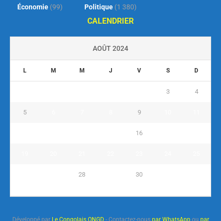
Économie
(99)
Politique
(1 380)
CALENDRIER
AOÛT 2024
L
M
M
J
V
S
D
1
2
3
4
5
6
7
8
9
10
11
12
13
14
15
16
17
18
19
20
21
22
23
24
25
26
27
28
29
30
31
« Juil
Sep »
Développé par
Le Congolais ONGD
- Contactez-nous
par WhatsApp
ou
par