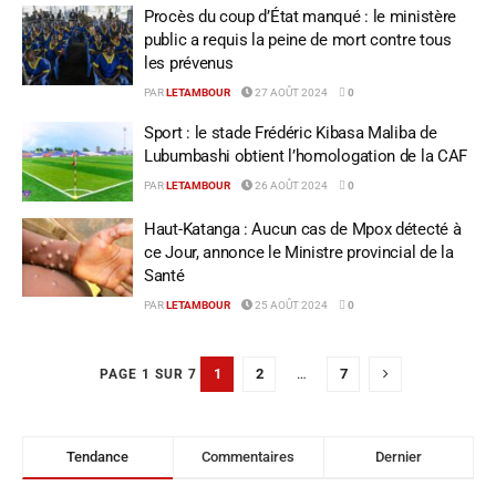
Procès du coup d’État manqué : le ministère
public a requis la peine de mort contre tous
les prévenus
PAR
LETAMBOUR
27 AOÛT 2024
0
Sport : le stade Frédéric Kibasa Maliba de
Lubumbashi obtient l’homologation de la CAF
PAR
LETAMBOUR
26 AOÛT 2024
0
Haut-Katanga : Aucun cas de Mpox détecté à
ce Jour, annonce le Ministre provincial de la
Santé
PAR
LETAMBOUR
25 AOÛT 2024
0
1
2
…
7
PAGE 1 SUR 7
Tendance
Commentaires
Dernier