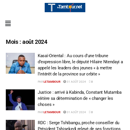
Mois :
août 2024
Kasaï-Oriental : Au cours d’une tribune
d’expression libre, le député Hilaire Ntendayi a
appelé les leaders des jeunes « à mettre
l’intérêt de la province sur orbite »
PAR
LETAMBOUR
31 AOÛT 2024
0
Justice : arrivé à Kabinda, Constant Mutamba
réitère sa détermination de « changer les
choses »
PAR
LETAMBOUR
31 AOÛT 2024
0
RDC : Serge Tshibangu, proche conseiller du
Président Tshisekedi relevé de ses fonctions