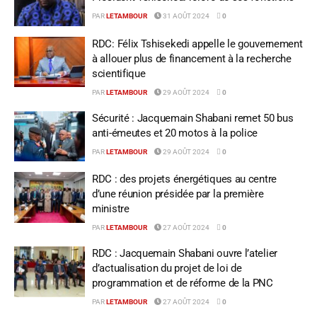
PAR
LETAMBOUR
31 AOÛT 2024
0
RDC: Félix Tshisekedi appelle le gouvernement
à allouer plus de financement à la recherche
scientifique
PAR
LETAMBOUR
29 AOÛT 2024
0
Sécurité : Jacquemain Shabani remet 50 bus
anti-émeutes et 20 motos à la police
PAR
LETAMBOUR
29 AOÛT 2024
0
RDC : des projets énergétiques au centre
d’une réunion présidée par la première
ministre
PAR
LETAMBOUR
27 AOÛT 2024
0
RDC : Jacquemain Shabani ouvre l’atelier
d’actualisation du projet de loi de
programmation et de réforme de la PNC
PAR
LETAMBOUR
27 AOÛT 2024
0