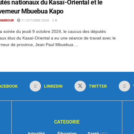
tés nationaux du Kasaï-Oriental et le
verneur Mbuebua Kapo
TAMBOUR
11 OCTOBRE 2024
0
a soirée du jeudi 9 octobre 2024, le caucus des députés
aux élus du Kasaï-Oriental a eu une séance de travail avec le
neur de province, Jean Paul Mbuebua ...
ACEBOOK
LINKEDIN
TWITTER
CATEGORIE
Actualité
Éducation
Santé
(41)