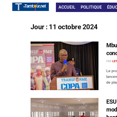
ACCUEIL
POLITIQUE
ÉDU
Jour :
11 octobre 2024
Mbuj
conc
PAR
LE
Le pro
lancem
de pla
ESU-
mode