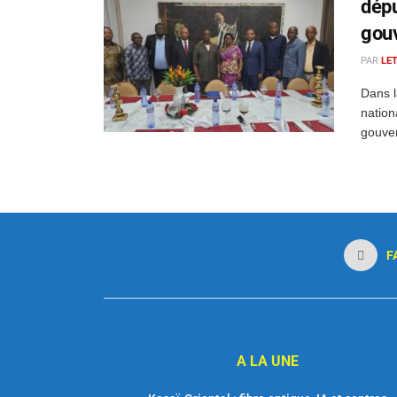
dépu
gou
PAR
LE
Dans l
nation
gouver
F
A LA UNE