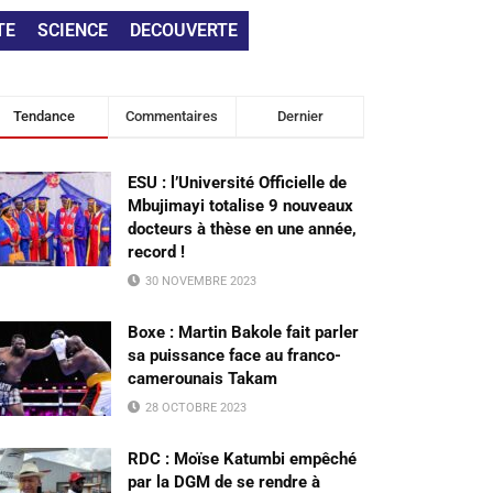
TE
SCIENCE
DECOUVERTE
Tendance
Commentaires
Dernier
ESU : l’Université Officielle de
Mbujimayi totalise 9 nouveaux
docteurs à thèse en une année,
record !
30 NOVEMBRE 2023
Boxe : Martin Bakole fait parler
sa puissance face au franco-
camerounais Takam
28 OCTOBRE 2023
RDC : Moïse Katumbi empêché
par la DGM de se rendre à