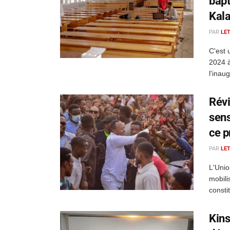
bapt
Kal
PAR
LE
C'est 
2024 à
l'inau
Révi
sens
ce p
PAR
LE
L'Unio
mobili
consti
Kins