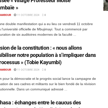
isée « village Professeur Moïse
ambaïe »
TAMBOUR
11 OCTOBRE 2024
0
une double manifestation qui a eu lieu ce vendredi 11 octobre
 l'université officielle de Mbujimayi. Tout a commencé par
guration de six auditoires modernes de la faculté ...
sion de la constitution : « nous allons
ibiliser notre population à s’impliquer dans
rocessus » (Tobie Kayumbi)
TAMBOUR
11 OCTOBRE 2024
0
n pour la démocratie et le progrès social lance la campagne de
sation de ses cadres et militants sur le bien fondé de la révision
tutionnelle. Dans un communiqué adressé ...
hasa : échanges entre le caucus des