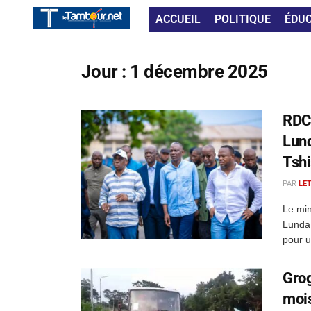
ACCUEIL
POLITIQUE
ÉDU
Jour :
1 décembre 2025
RDC 
Lund
Tshi
PAR
LE
Le min
Lunda
pour u
Grog
mois