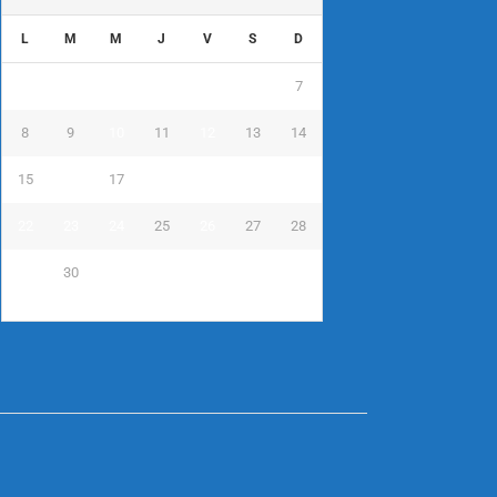
L
M
M
J
V
S
D
1
2
3
4
5
6
7
8
9
10
11
12
13
14
15
16
17
18
19
20
21
22
23
24
25
26
27
28
29
30
31
« Nov
Jan »