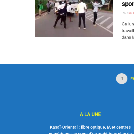
spo
PAR
LE
Ce lun
travai
dans l
F
A LA UNE
Kasaï-Oriental : fibre optique, IA et centres
numériques au cœur d’un ambitieux plan de