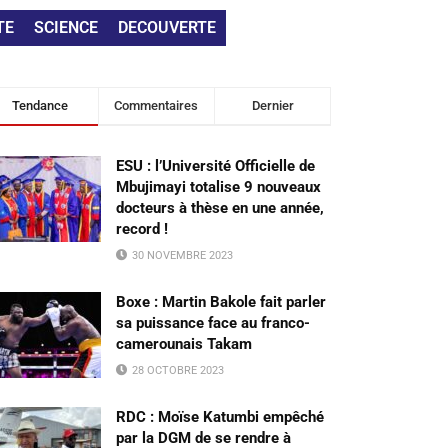
TE
SCIENCE
DECOUVERTE
Tendance
Commentaires
Dernier
ESU : l’Université Officielle de
Mbujimayi totalise 9 nouveaux
docteurs à thèse en une année,
record !
30 NOVEMBRE 2023
Boxe : Martin Bakole fait parler
sa puissance face au franco-
camerounais Takam
28 OCTOBRE 2023
RDC : Moïse Katumbi empêché
par la DGM de se rendre à