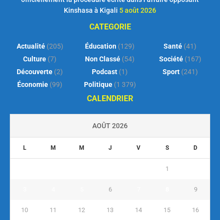
Kinshasa à Kigali
5 août 2026
CATEGORIE
Actualité
(205)
Éducation
(129)
Santé
(41)
Culture
(7)
Non Classé
(54)
Société
(167)
Découverte
(2)
Podcast
(1)
Sport
(241)
Économie
(99)
Politique
(1 379)
CALENDRIER
AOÛT 2026
L
M
M
J
V
S
D
1
2
3
4
5
6
7
8
9
10
11
12
13
14
15
16