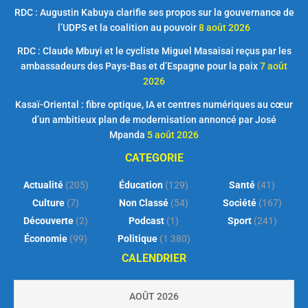
RDC : Augustin Kabuya clarifie ses propos sur la gouvernance de
l’UDPS et la coalition au pouvoir
8 août 2026
RDC : Claude Mbuyi et le cycliste Miguel Masaisai reçus par les
ambassadeurs des Pays-Bas et d’Espagne pour la paix
7 août
2026
Kasaï-Oriental : fibre optique, IA et centres numériques au cœur
d’un ambitieux plan de modernisation annoncé par José
Mpanda
5 août 2026
CATEGORIE
Actualité
(205)
Éducation
(129)
Santé
(41)
Culture
(7)
Non Classé
(54)
Société
(167)
Découverte
(2)
Podcast
(1)
Sport
(241)
Économie
(99)
Politique
(1 380)
CALENDRIER
AOÛT 2026