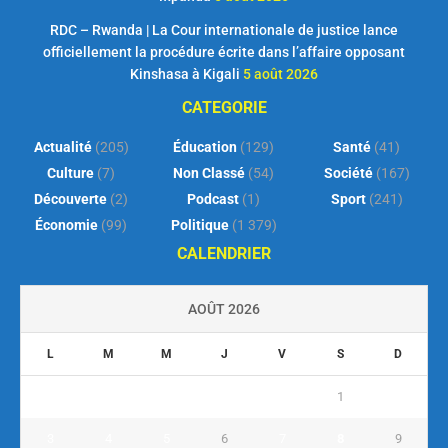
RDC – Rwanda | La Cour internationale de justice lance
officiellement la procédure écrite dans l’affaire opposant
Kinshasa à Kigali
5 août 2026
CATEGORIE
Actualité
(205)
Éducation
(129)
Santé
(41)
Culture
(7)
Non Classé
(54)
Société
(167)
Découverte
(2)
Podcast
(1)
Sport
(241)
Économie
(99)
Politique
(1 379)
CALENDRIER
AOÛT 2026
L
M
M
J
V
S
D
1
2
3
4
5
6
7
8
9