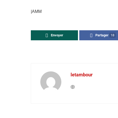
|AMM
Envoyer
Partager
18
letambour