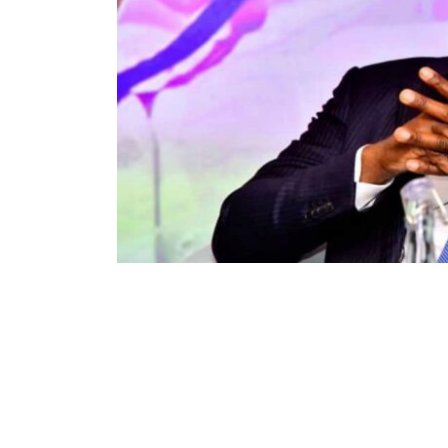
154
769
Partager sur WhatsApp
PARTAGES
VUES
Au centre de plusieurs accusations dans l
plusieurs millions de dollars, notamment dan