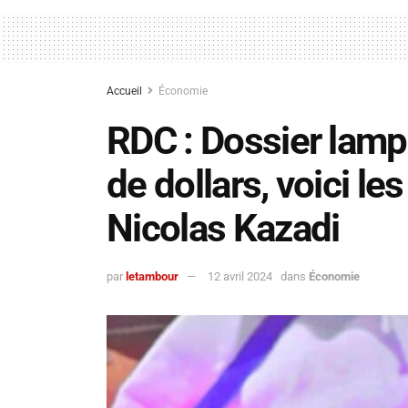
Accueil
Économie
RDC : Dossier lampa
de dollars, voici le
Nicolas Kazadi
par
letambour
12 avril 2024
dans
Économie