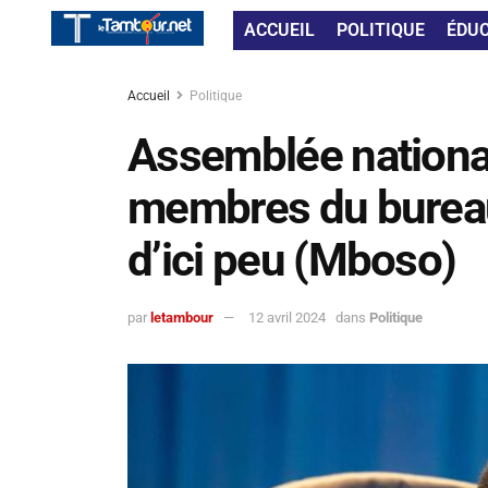
ACCUEIL
POLITIQUE
ÉDU
Accueil
Politique
Assemblée nationale
membres du bureau d
d’ici peu (Mboso)
par
letambour
12 avril 2024
dans
Politique