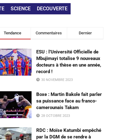
TE
SCIENCE
DECOUVERTE
Tendance
Commentaires
Dernier
ESU : l’Université Officielle de
Mbujimayi totalise 9 nouveaux
docteurs à thèse en une année,
record !
30 NOVEMBRE 2023
Boxe : Martin Bakole fait parler
sa puissance face au franco-
camerounais Takam
28 OCTOBRE 2023
RDC : Moïse Katumbi empêché
par la DGM de se rendre à