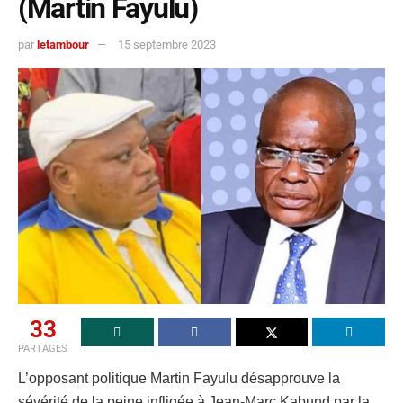
(Martin Fayulu)
par
letambour
15 septembre 2023
33
PARTAGES
L’opposant politique Martin Fayulu désapprouve la
sévérité de la peine infligée à Jean-Marc Kabund par la