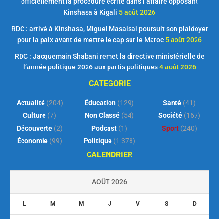
officiellement la procédure écrite dans l’affaire opposant
Kinshasa à Kigali
5 août 2026
RDC : arrivé à Kinshasa, Miguel Masaisai poursuit son plaidoyer
pour la paix avant de mettre le cap sur le Maroc
5 août 2026
RDC : Jacquemain Shabani remet la directive ministérielle de
l’année politique 2026 aux partis politiques
4 août 2026
CATEGORIE
Actualité
(204)
Éducation
(129)
Santé
(41)
Culture
(7)
Non Classé
(54)
Société
(167)
Découverte
(2)
Podcast
(1)
Sport
(240)
Économie
(99)
Politique
(1 378)
CALENDRIER
AOÛT 2026
L
M
M
J
V
S
D