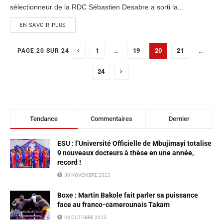
sélectionneur de la RDC Sébastien Desabre a sorti la...
EN SAVOIR PLUS
1
…
19
20
21
…
PAGE 20 SUR 24
24
Tendance
Commentaires
Dernier
ESU : l’Université Officielle de Mbujimayi totalise
9 nouveaux docteurs à thèse en une année,
record !
30 NOVEMBRE 2023
Boxe : Martin Bakole fait parler sa puissance
face au franco-camerounais Takam
28 OCTOBRE 2023