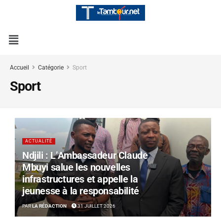
Accueil
Catégorie
Sport
Sport
ACTUALITÉ
Ndjili : L’Ambassadeur Claude
Mbuyi salue les nouvelles
infrastructures et appelle la
jeunesse à la responsabilité
PAR
LA RÉDACTION
31 JUILLET 2026