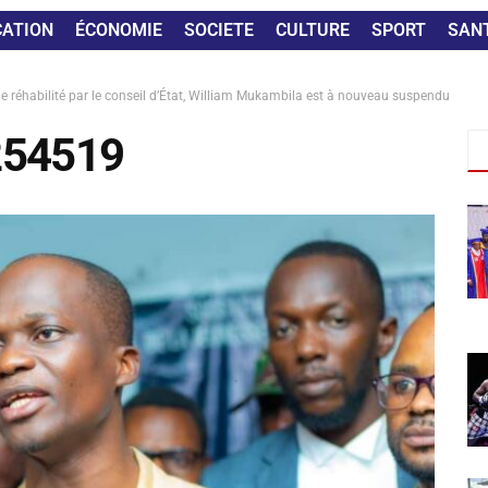
CATION
ÉCONOMIE
SOCIETE
CULTURE
SPORT
SAN
ine réhabilité par le conseil d’État, William Mukambila est à nouveau suspendu
254519