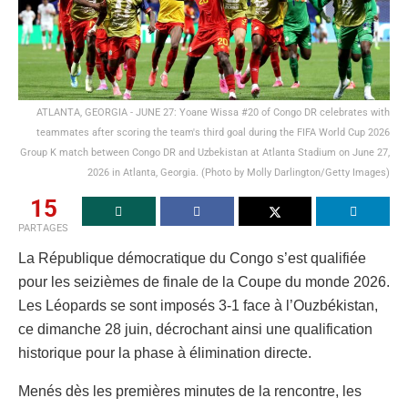
ATLANTA, GEORGIA - JUNE 27: Yoane Wissa #20 of Congo DR celebrates with
teammates after scoring the team's third goal during the FIFA World Cup 2026
Group K match between Congo DR and Uzbekistan at Atlanta Stadium on June 27,
2026 in Atlanta, Georgia. (Photo by Molly Darlington/Getty Images)
15
PARTAGES
La République démocratique du Congo s’est qualifiée
pour les seizièmes de finale de la Coupe du monde 2026.
Les Léopards se sont imposés 3-1 face à l’Ouzbékistan,
ce dimanche 28 juin, décrochant ainsi une qualification
historique pour la phase à élimination directe.
Menés dès les premières minutes de la rencontre, les