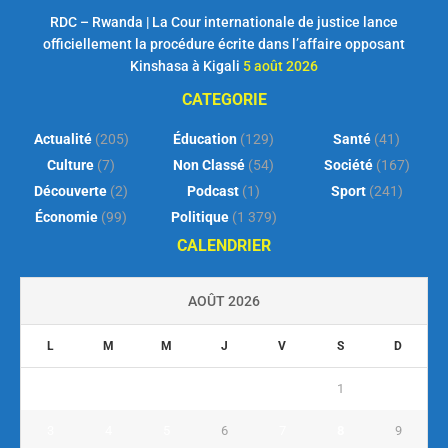
RDC – Rwanda | La Cour internationale de justice lance
officiellement la procédure écrite dans l’affaire opposant
Kinshasa à Kigali
5 août 2026
CATEGORIE
Actualité
(205)
Éducation
(129)
Santé
(41)
Culture
(7)
Non Classé
(54)
Société
(167)
Découverte
(2)
Podcast
(1)
Sport
(241)
Économie
(99)
Politique
(1 379)
CALENDRIER
AOÛT 2026
L
M
M
J
V
S
D
1
2
3
4
5
6
7
8
9