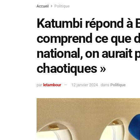
Accueil
Politique
Katumbi répond à B
comprend ce que d
national, on aurait
chaotiques »
par
letambour
12 janvier 2024
dans
Politique