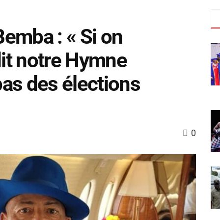
emba : « Si on
it notre Hymne
 pas des élections
0