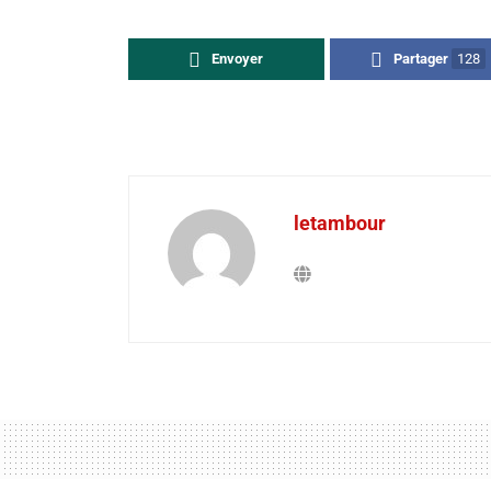
Envoyer
Partager
128
letambour