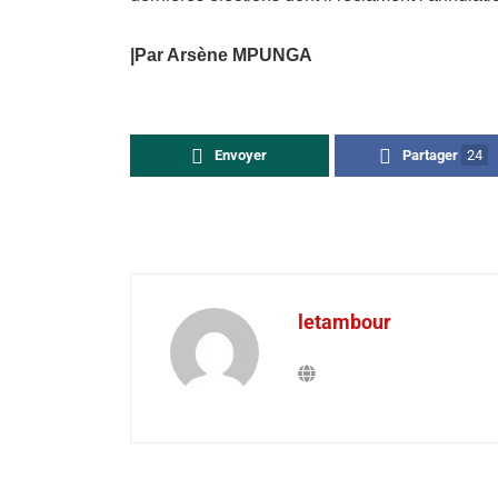
|Par Arsène MPUNGA
Envoyer
Partager
24
letambour