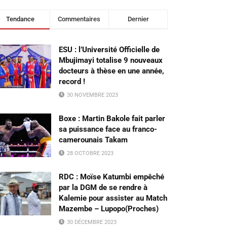
Tendance
Commentaires
Dernier
ESU : l’Université Officielle de
Mbujimayi totalise 9 nouveaux
docteurs à thèse en une année,
record !
30 NOVEMBRE 2023
Boxe : Martin Bakole fait parler
sa puissance face au franco-
camerounais Takam
28 OCTOBRE 2023
RDC : Moïse Katumbi empêché
par la DGM de se rendre à
Kalemie pour assister au Match
Mazembe – Lupopo(Proches)
30 DÉCEMBRE 2023