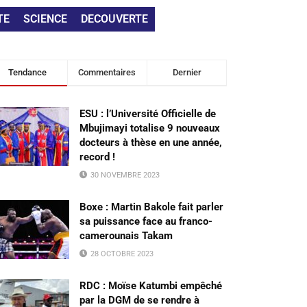
TE
SCIENCE
DECOUVERTE
Tendance
Commentaires
Dernier
ESU : l’Université Officielle de
Mbujimayi totalise 9 nouveaux
docteurs à thèse en une année,
record !
30 NOVEMBRE 2023
Boxe : Martin Bakole fait parler
sa puissance face au franco-
camerounais Takam
28 OCTOBRE 2023
RDC : Moïse Katumbi empêché
par la DGM de se rendre à