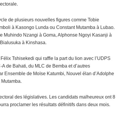
ectorale.
cycle de plusieurs nouvelles figures comme Tobie
mboli à Kasongo Lunda ou Constant Mutamba à Lubao.
 que Muhindo Nzangi à Goma, Alphonse Ngoyi Kasanji à
 Bialusuka à Kinshasa.
élix Tshisekedi qui raffle la part du lion avec l’UDPS
C-A de Bahati, du MLC de Bemba et d’autres
par Ensemble de Moïse Katumbi, Nouvel élan d’Adolphe
t Mutamba.
lectoral des législatives. Les candidats malheureux ont 8
ourra proclamer les résultats définitifs dans deux mois.