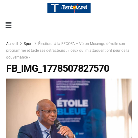
Accueil
Sport
Élections à la FECOFA – Véron Mosengo dévoile son
programme et tacle ses détracteurs : « ceux qui m’attaquent ont peur de la
gouvernance »
FB_IMG_1778507827570