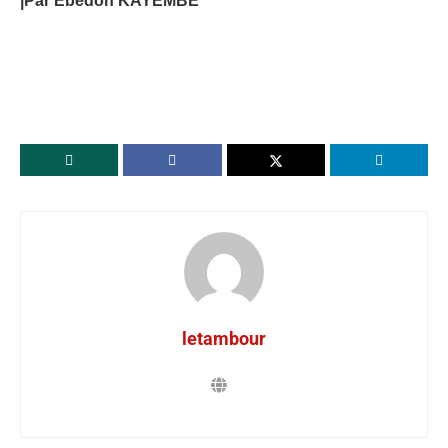
|Par Ebedon KAYEMBE
letambour