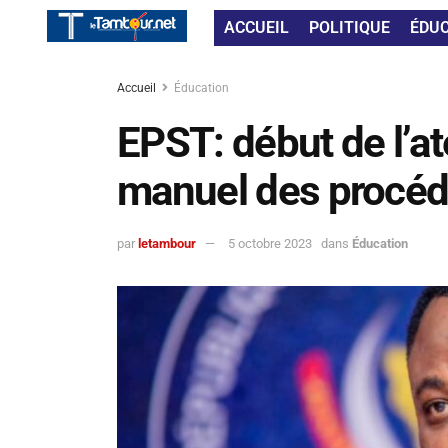
ACCUEIL
POLITIQUE
ÉDU
Accueil
Éducation
EPST: début de l’at
manuel des procédu
par
letambour
5 octobre 2023
dans
Éducation