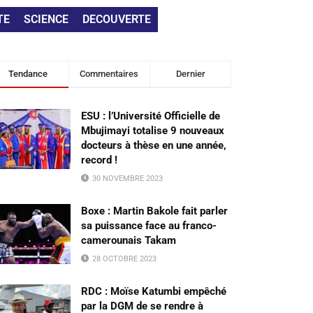
TE
SCIENCE
DECOUVERTE
Tendance
Commentaires
Dernier
ESU : l’Université Officielle de
Mbujimayi totalise 9 nouveaux
docteurs à thèse en une année,
record !
30 NOVEMBRE 2023
Boxe : Martin Bakole fait parler
sa puissance face au franco-
camerounais Takam
28 OCTOBRE 2023
RDC : Moïse Katumbi empêché
par la DGM de se rendre à