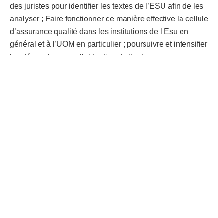
des juristes pour identifier les textes de l’ESU afin de les
analyser ; Faire fonctionner de manière effective la cellule
d’assurance qualité dans les institutions de l’Esu en
général et à l’UOM en particulier ; poursuivre et intensifier
les démarches pour l’obtention de l’ordonnance
présidentielle créant l’UOM en remplacement de l’arrêté
ministériel ; et l’appropriation de l’hymne de l’UOM, la
Kanselarde, en prenant une décision pour qu’il devienne
effectivement une propriété de l’Université.