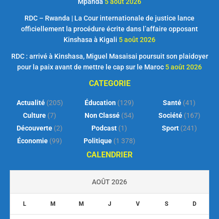
Mpanda
5 août 2026
RDC – Rwanda | La Cour internationale de justice lance
officiellement la procédure écrite dans l’affaire opposant
Kinshasa à Kigali
5 août 2026
RDC : arrivé à Kinshasa, Miguel Masaisai poursuit son plaidoyer
pour la paix avant de mettre le cap sur le Maroc
5 août 2026
CATEGORIE
Actualité
(205)
Éducation
(129)
Santé
(41)
Culture
(7)
Non Classé
(54)
Société
(167)
Découverte
(2)
Podcast
(1)
Sport
(241)
Économie
(99)
Politique
(1 378)
CALENDRIER
AOÛT 2026
L
M
M
J
V
S
D