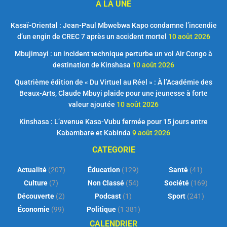
A LA UNE
Kasaï-Oriental : Jean-Paul Mbwebwa Kapo condamne l’incendie
d’un engin de CREC 7 après un accident mortel
10 août 2026
Mbujimayi : un incident technique perturbe un vol Air Congo à
destination de Kinshasa
10 août 2026
Quatrième édition de « Du Virtuel au Réel » : À l’Académie des
Beaux-Arts, Claude Mbuyi plaide pour une jeunesse à forte
valeur ajoutée
10 août 2026
Kinshasa : L’avenue Kasa-Vubu fermée pour 15 jours entre
Kabambare et Kabinda
9 août 2026
CATEGORIE
Actualité
(207)
Éducation
(129)
Santé
(41)
Culture
(7)
Non Classé
(54)
Société
(169)
Découverte
(2)
Podcast
(1)
Sport
(241)
Économie
(99)
Politique
(1 381)
CALENDRIER