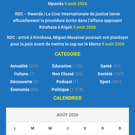
Mpanda
5 août 2026
RDC – Rwanda | La Cour internationale de justice lance
officiellement la procédure écrite dans l’affaire opposant
Kinshasa à Kigali
5 août 2026
RDC : arrivé à Kinshasa, Miguel Masaisai poursuit son plaidoyer
pour la paix avant de mettre le cap sur le Maroc
5 août 2026
CATEGORIE
Actualité
(205)
Éducation
(129)
Santé
(41)
Culture
(7)
Non Classé
(54)
Société
(167)
Découverte
(2)
Podcast
(1)
Sport
(241)
Économie
(99)
Politique
(1 378)
CALENDRIER
AOÛT 2026
L
M
M
J
V
S
D