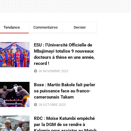
Tendance
Commentaires
Dernier
ESU : l’Université Officielle de
Mbujimayi totalise 9 nouveaux
docteurs à thèse en une année,
record !
30 NOVEMBRE 2023
Boxe : Martin Bakole fait parler
sa puissance face au franco-
camerounais Takam
28 OCTOBRE 2023
RDC : Moïse Katumbi empêché
par la DGM de se rendre à
Kalemie pour assister au Match