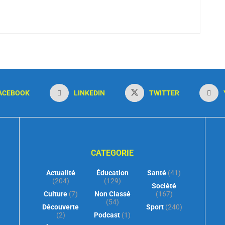
ACEBOOK
LINKEDIN
TWITTER
CATEGORIE
Actualité
Éducation
Santé
(41)
(204)
(129)
Société
Culture
(7)
Non Classé
(167)
(54)
Découverte
Sport
(240)
(2)
Podcast
(1)