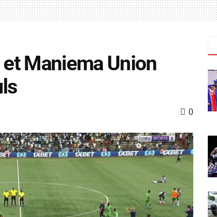
 et Maniema Union
uls
0