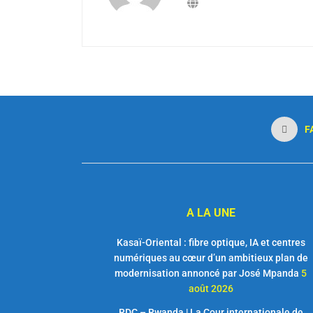
F
A LA UNE
Kasaï-Oriental : fibre optique, IA et centres
numériques au cœur d’un ambitieux plan de
modernisation annoncé par José Mpanda
5
août 2026
RDC – Rwanda | La Cour internationale de