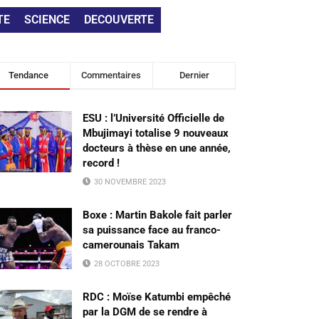
TE
SCIENCE
DECOUVERTE
Tendance
Commentaires
Dernier
ESU : l’Université Officielle de
Mbujimayi totalise 9 nouveaux
docteurs à thèse en une année,
record !
30 NOVEMBRE 2023
Boxe : Martin Bakole fait parler
sa puissance face au franco-
camerounais Takam
28 OCTOBRE 2023
RDC : Moïse Katumbi empêché
par la DGM de se rendre à