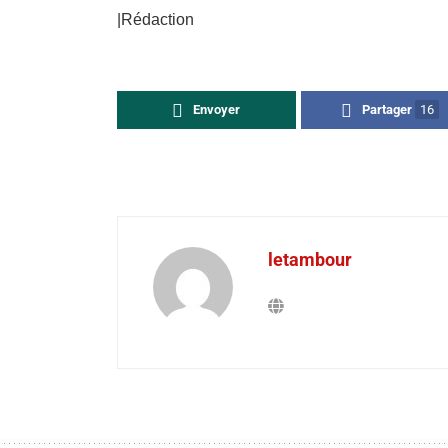
|Rédaction
Envoyer
Partager
16
letambour