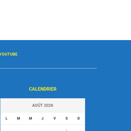
YOUTUBE
CALENDRIER
AOÛT 2026
L
M
M
J
V
S
D
1
2