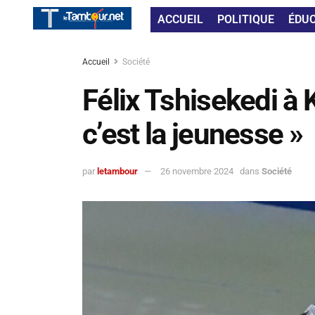
ACCUEIL
POLITIQUE
ÉDU
Accueil
Société
Félix Tshisekedi à K
c’est la jeunesse »
par
letambour
26 novembre 2024
dans
Société