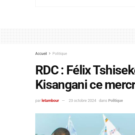
Accueil
Politique
RDC : Félix Tshisek
Kisangani ce mercr
par
letambour
23 octobre 2024
dans
Politique