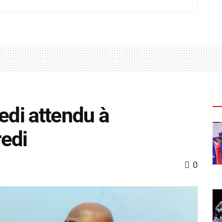
edi attendu à
edi
0