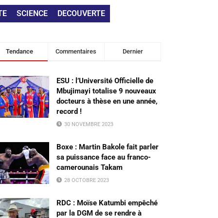
TE
SCIENCE
DECOUVERTE
Tendance
Commentaires
Dernier
ESU : l’Université Officielle de
Mbujimayi totalise 9 nouveaux
docteurs à thèse en une année,
record !
30 NOVEMBRE 2023
Boxe : Martin Bakole fait parler
sa puissance face au franco-
camerounais Takam
28 OCTOBRE 2023
RDC : Moïse Katumbi empêché
par la DGM de se rendre à