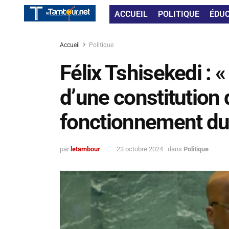
ACCUEIL
POLITIQUE
ÉDU
Accueil
Politique
Félix Tshisekedi :
d’une constitution 
fonctionnement du
par
letambour
23 octobre 2024
dans
Politique