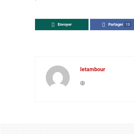
Envoyer
Partager
13
letambour