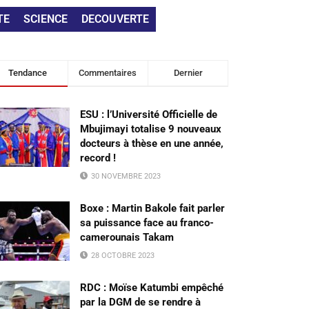
TE
SCIENCE
DECOUVERTE
Tendance
Commentaires
Dernier
ESU : l’Université Officielle de
Mbujimayi totalise 9 nouveaux
docteurs à thèse en une année,
record !
30 NOVEMBRE 2023
Boxe : Martin Bakole fait parler
sa puissance face au franco-
camerounais Takam
28 OCTOBRE 2023
RDC : Moïse Katumbi empêché
par la DGM de se rendre à