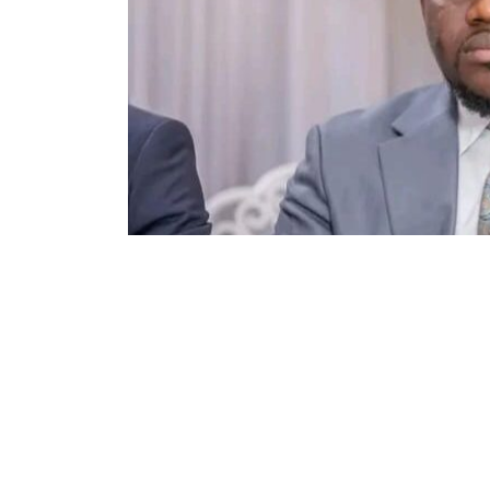
23
115
Partager sur WhatsApp
PARTAGES
VUES
L’Assemblée provinciale du Kongo Central a 