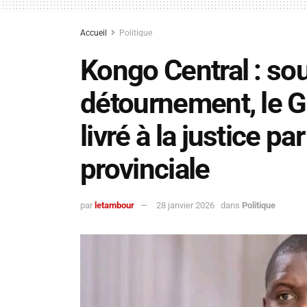
Accueil
Politique
Kongo Central : s
détournement, le G
livré à la justice p
provinciale
par
letambour
28 janvier 2026
dans
Politique