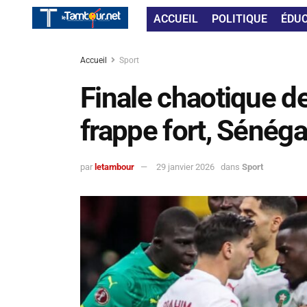
ACCUEIL
POLITIQUE
ÉDU
Accueil
Sport
Finale chaotique d
frappe fort, Sénég
par
letambour
29 janvier 2026
dans
Sport