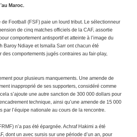
u’au Maroc.
de Football (FSF) paie un lourd tribut. Le sélectionneur
nsion de cinq matches officiels de la CAF, assortie
ur comportement antisportif et atteinte à l’image du
ikh Baroy Ndiaye et Ismaïla Sarr ont chacun été
des comportements jugés contraires au fair-play,
èrement pour plusieurs manquements. Une amende de
tement inapproprié de ses supporters, considéré comme
 À cela s’ajoute une autre sanction de 300 000 dollars pour
 l’encadrement technique, ainsi qu’une amende de 15 000
es par l’équipe nationale au cours de la rencontre.
FRMF) n’a pas été épargnée. Achraf Hakimi a été
F, dont un avec sursis sur une période d’un an, pour