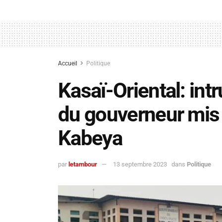
Accueil
Politique
Kasaï-Oriental: int
du gouverneur mis
Kabeya
par
letambour
13 septembre 2023
dans
Politique