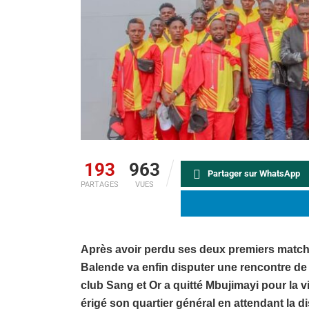
193
963
Partager sur WhatsApp
PARTAGES
VUES
Après avoir perdu ses deux premiers match
Balende va enfin disputer une rencontre de l
club Sang et Or a quitté Mbujimayi pour la v
érigé son quartier général en attendant la d