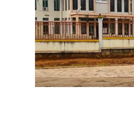
155
773
Partager sur WhatsApp
PARTAGES
VUES