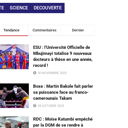
TE
SCIENCE
DECOUVERTE
Tendance
Commentaires
Dernier
ESU : l’Université Officielle de
Mbujimayi totalise 9 nouveaux
docteurs à thèse en une année,
record !
30 NOVEMBRE 2023
Boxe : Martin Bakole fait parler
sa puissance face au franco-
camerounais Takam
28 OCTOBRE 2023
RDC : Moïse Katumbi empêché
par la DGM de se rendre à