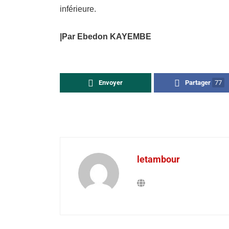
inférieure.
|Par Ebedon KAYEMBE
Envoyer
Partager
77
letambour