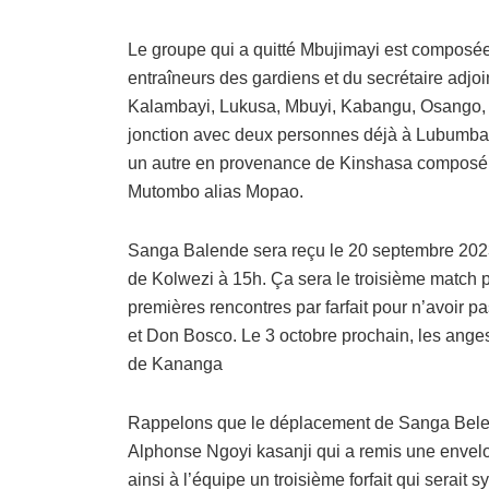
Le groupe qui a quitté Mbujimayi est composée
entraîneurs des gardiens et du secrétaire adjoi
Kalambayi, Lukusa, Mbuyi, Kabangu, Osango,
jonction avec deux personnes déjà à Lubumbashi,
un autre en provenance de Kinshasa composé d
Mutombo alias Mopao.
Sanga Balende sera reçu le 20 septembre 2023
de Kolwezi à 15h. Ça sera le troisième match 
premières rencontres par farfait pour n’avoir p
et Don Bosco. Le 3 octobre prochain, les anges
de Kananga
Rappelons que le déplacement de Sanga Belen
Alphonse Ngoyi kasanji qui a remis une envelop
ainsi à l’équipe un troisième forfait qui serai