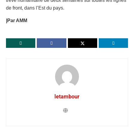
trêve humanitaire de deux semaines sur toutes les lignes
de front, dans l’Est du pays.
|Par AMM
letambour