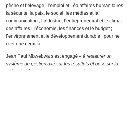
pêche et l’élevage ; l’emploi et Léa affaires humanitaires ;
la sécurité, la paix, le social, les médias et la
communication ; l’industrie, l’entrepreneuriat et le climat
des affaires ; l’économie, les finances et le budget ;
l’environnement et le développement durable ; pour ne
citer que ceux-là.
Jean Paul Mbwebwa s’est engagé «
à restaurer un
système de gestion axé sur les résultats et basé sur la
redevabilité ».
«
Les ministres nommés et d’autres
membres du gouvernement signeront les contrats des
performances avant leur entrée en fonction, afin de nous
permettre d’évaluer leurs actions
« , a promis le
gouverneur du Kasaï-Oriental.
Cette présentation sera suivie des commentaires,
questions et recommandations des députés provinciaux,
avant l’investiture du gouvernement.