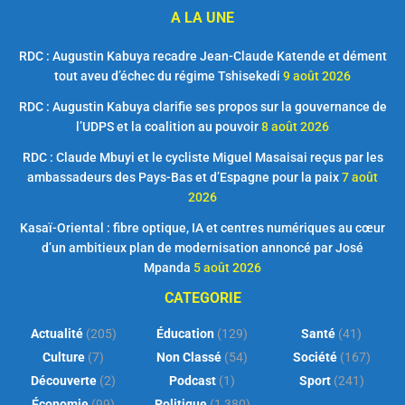
A LA UNE
RDC : Augustin Kabuya recadre Jean-Claude Katende et dément
tout aveu d’échec du régime Tshisekedi
9 août 2026
RDC : Augustin Kabuya clarifie ses propos sur la gouvernance de
l’UDPS et la coalition au pouvoir
8 août 2026
RDC : Claude Mbuyi et le cycliste Miguel Masaisai reçus par les
ambassadeurs des Pays-Bas et d’Espagne pour la paix
7 août
2026
Kasaï-Oriental : fibre optique, IA et centres numériques au cœur
d’un ambitieux plan de modernisation annoncé par José
Mpanda
5 août 2026
CATEGORIE
Actualité
(205)
Éducation
(129)
Santé
(41)
Culture
(7)
Non Classé
(54)
Société
(167)
Découverte
(2)
Podcast
(1)
Sport
(241)
Économie
(99)
Politique
(1 380)