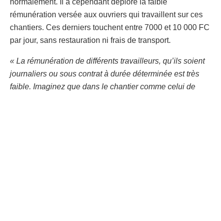
normalement. Il a cependant déploré la faible
rémunération versée aux ouvriers qui travaillent sur ces
chantiers. Ces derniers touchent entre 7000 et 10 000 FC
par jour, sans restauration ni frais de transport.
« La rémunération de différents travailleurs, qu’ils soient
journaliers ou sous contrat à durée déterminée est très
faible. Imaginez que dans le chantier comme celui de
l’université officielle de Mbujimayi, un personnel touche
10000 FC le jour, il commence le travail à 6h30 pour finir
entre 17h30 et 18h00, avec une pause de 30 minutes aux
alentours de 13h00. C’est contre la réglementation en
matière de travail et contre le bon sens, c’est inhumain et
inacceptable »,
a déploré le Député provincial.
Alors que le personnel expatrié est grassement
rémunéré, les journaliers congolais, premiers
bénéficiaires de ces ouvrages pour lesquels l’État verse